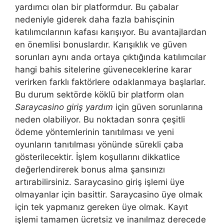
yardımcı olan bir platformdur. Bu çabalar
nedeniyle giderek daha fazla bahisçinin
katılımcılarının kafası karışıyor. Bu avantajlardan
en önemlisi bonuslardır. Karışıklık ve güven
sorunları aynı anda ortaya çıktığında katılımcılar
hangi bahis sitelerine güveneceklerine karar
verirken farklı faktörlere odaklanmaya başlarlar.
Bu durum sektörde köklü bir platform olan
Saraycasino giriş yardım
için güven sorunlarına
neden olabiliyor. Bu noktadan sonra çeşitli
ödeme yöntemlerinin tanıtılması ve yeni
oyunların tanıtılması yönünde sürekli çaba
gösterilecektir. İşlem koşullarını dikkatlice
değerlendirerek bonus alma şansınızı
artırabilirsiniz. Saraycasino giriş işlemi üye
olmayanlar için basittir. Saraycasino üye olmak
için tek yapmanız gereken üye olmak. Kayıt
işlemi tamamen ücretsiz ve inanılmaz derecede