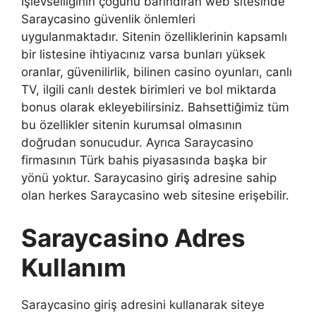
İşlevselliğinin çoğunu barındıran web sitesinde
Saraycasino güvenlik önlemleri
uygulanmaktadır. Sitenin özelliklerinin kapsamlı
bir listesine ihtiyacınız varsa bunları yüksek
oranlar, güvenilirlik, bilinen casino oyunları, canlı
TV, ilgili canlı destek birimleri ve bol miktarda
bonus olarak ekleyebilirsiniz. Bahsettiğimiz tüm
bu özellikler sitenin kurumsal olmasının
doğrudan sonucudur. Ayrıca Saraycasino
firmasının Türk bahis piyasasında başka bir
yönü yoktur. Saraycasino giriş adresine sahip
olan herkes Saraycasino web sitesine erişebilir.
Saraycasino Adres
Kullanım
Saraycasino giriş adresini kullanarak siteye