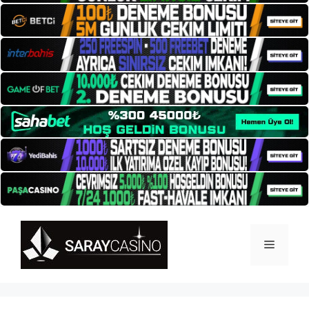
İçeriğe
atla
Menü