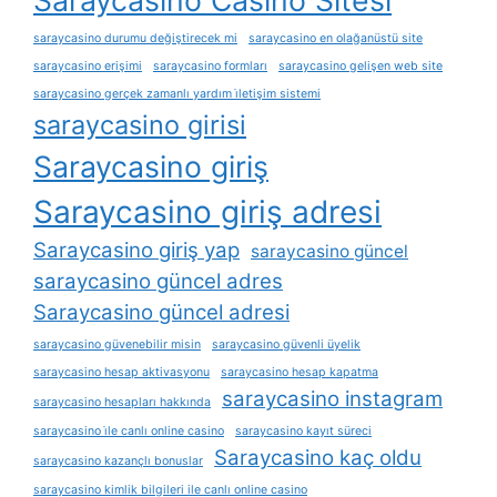
Saraycasino Casino Sitesi
saraycasino durumu değiştirecek mi
saraycasino en olağanüstü site
saraycasino erişimi
saraycasino formları
saraycasino gelişen web site
saraycasino gerçek zamanlı yardım i̇letişim sistemi
saraycasino girisi
Saraycasino giriş
Saraycasino giriş adresi
Saraycasino giriş yap
saraycasino güncel
saraycasino güncel adres
Saraycasino güncel adresi
saraycasino güvenebilir misin
saraycasino güvenli üyelik
saraycasino hesap aktivasyonu
saraycasino hesap kapatma
saraycasino instagram
saraycasino hesapları hakkında
saraycasino i̇le canlı online casino
saraycasino kayıt süreci
Saraycasino kaç oldu
saraycasino kazançlı bonuslar
saraycasino kimlik bilgileri ile canlı online casino