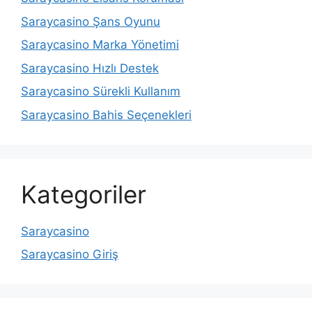
Saraycasino Şans Oyunu
Saraycasino Marka Yönetimi
Saraycasino Hızlı Destek
Saraycasino Sürekli Kullanım
Saraycasino Bahis Seçenekleri
Kategoriler
Saraycasino
Saraycasino Giriş