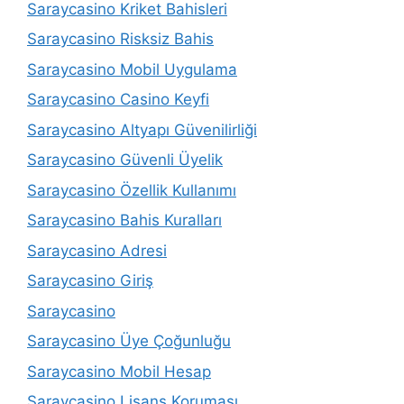
Saraycasino Kriket Bahisleri
Saraycasino Risksiz Bahis
Saraycasino Mobil Uygulama
Saraycasino Casino Keyfi
Saraycasino Altyapı Güvenilirliği
Saraycasino Güvenli Üyelik
Saraycasino Özellik Kullanımı
Saraycasino Bahis Kuralları
Saraycasino Adresi
Saraycasino Giriş
Saraycasino
Saraycasino Üye Çoğunluğu
Saraycasino Mobil Hesap
Saraycasino Lisans Koruması