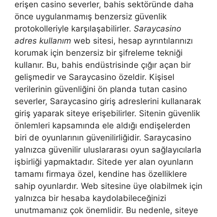
erişen casino severler, bahis sektöründe daha
önce uygulanmamış benzersiz güvenlik
protokolleriyle karşılaşabilirler.
Saraycasino
adres kullanım
web sitesi, hesap ayrıntılarınızı
korumak için benzersiz bir şifreleme tekniği
kullanır. Bu, bahis endüstrisinde çığır açan bir
gelişmedir ve Saraycasino özeldir. Kişisel
verilerinin güvenliğini ön planda tutan casino
severler, Saraycasino giriş adreslerini kullanarak
giriş yaparak siteye erişebilirler. Sitenin güvenlik
önlemleri kapsamında ele aldığı endişelerden
biri de oyunlarının güvenilirliğidir. Saraycasino
yalnızca güvenilir uluslararası oyun sağlayıcılarla
işbirliği yapmaktadır. Sitede yer alan oyunların
tamamı firmaya özel, kendine has özelliklere
sahip oyunlardır. Web sitesine üye olabilmek için
yalnızca bir hesaba kaydolabileceğinizi
unutmamanız çok önemlidir. Bu nedenle, siteye