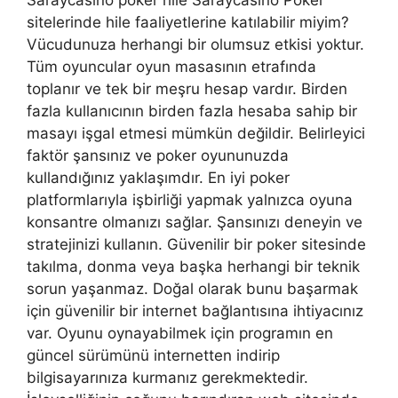
Saraycasino poker hile Saraycasino Poker
sitelerinde hile faaliyetlerine katılabilir miyim?
Vücudunuza herhangi bir olumsuz etkisi yoktur.
Tüm oyuncular oyun masasının etrafında
toplanır ve tek bir meşru hesap vardır. Birden
fazla kullanıcının birden fazla hesaba sahip bir
masayı işgal etmesi mümkün değildir. Belirleyici
faktör şansınız ve poker oyununuzda
kullandığınız yaklaşımdır. En iyi poker
platformlarıyla işbirliği yapmak yalnızca oyuna
konsantre olmanızı sağlar. Şansınızı deneyin ve
stratejinizi kullanın. Güvenilir bir poker sitesinde
takılma, donma veya başka herhangi bir teknik
sorun yaşanmaz. Doğal olarak bunu başarmak
için güvenilir bir internet bağlantısına ihtiyacınız
var. Oyunu oynayabilmek için programın en
güncel sürümünü internetten indirip
bilgisayarınıza kurmanız gerekmektedir.