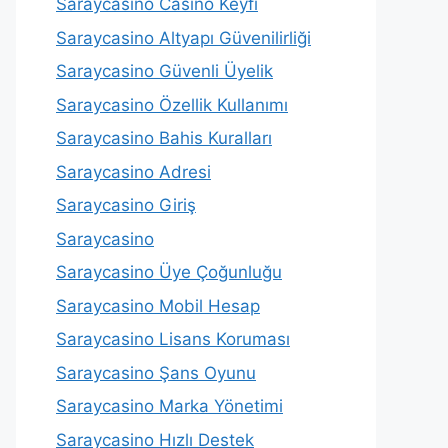
Saraycasino Casino Keyfi
Saraycasino Altyapı Güvenilirliği
Saraycasino Güvenli Üyelik
Saraycasino Özellik Kullanımı
Saraycasino Bahis Kuralları
Saraycasino Adresi
Saraycasino Giriş
Saraycasino
Saraycasino Üye Çoğunluğu
Saraycasino Mobil Hesap
Saraycasino Lisans Koruması
Saraycasino Şans Oyunu
Saraycasino Marka Yönetimi
Saraycasino Hızlı Destek