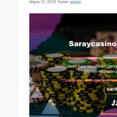
Mayıs 12, 2025
Yazarı:
admin