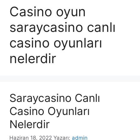
Casino oyun
saraycasino canlı
casino oyunları
nelerdir
Saraycasino Canlı
Casino Oyunları
Nelerdir
Haziran 18, 2022
Yazarı:
admin