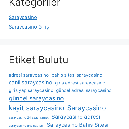
Kategoriler
Saraycasino
Saraycasino Giriş
Etiket Bulutu
adresi saraycasino
bahis sitesi saraycasino
canli saraycasino
giris adresi saraycasino
giris yap saraycasino
güncel adresi saraycasino
güncel saraycasino
kayit saraycasino
Saraycasino
Saraycasino adresi
saraycasino 24 saat hizmet
Saraycasino Bahis Sitesi
saraycasino ana sayfası