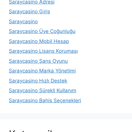
Saraycasino Adresi
Saraycasino Giriş
Saraycasino
Saraycasino Üye Çoğunluğu
Saraycasino Mobil Hesap
Saraycasino Lisans Koruması
Saraycasino Şans Oyunu
Saraycasino Marka Yönetimi
Saraycasino Hızlı Destek
Saraycasino Sürekli Kullanım
Saraycasino Bahis Seçenekleri