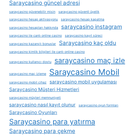
Saraycasino güncel adresi
saraycasino güvenebilir misin
saraycasino güvenli üyelik
saraycasino hesap aktivasyonu
saraycasino hesap kapatma
saraycasino instagram
saraycasino hesapları hakkında
saraycasino i̇le canlı online casino
saraycasino kayıt süreci
Saraycasino kaç oldu
saraycasino kazançlı bonuslar
saraycasino kimlik bilgileri ile canlı online casino
saraycasino maç izle
saraycasino kullanıcı dostu
Saraycasino Mobil
saraycasino maç izleme
saraycasino mobil uygulaması
saraycasino mobil cihaz
Saraycasino Müşteri Hizmetleri
saraycasino müşteri memnuniyeti
saraycasino nasıl kayıt olunur
saraycasino oyun formları
Saraycasino Oyunları
Saraycasino para yatırma
Saraycasino para çekme