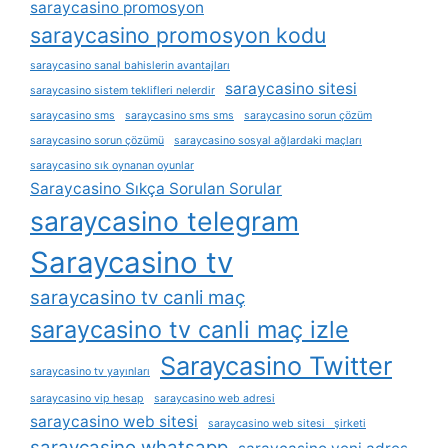
saraycasino promosyon
saraycasino promosyon kodu
saraycasino sanal bahislerin avantajları
saraycasino sitesi
saraycasino sistem teklifleri nelerdir
saraycasino sms
saraycasino sms sms
saraycasino sorun çözüm
saraycasino sorun çözümü
saraycasino sosyal ağlardaki maçları
saraycasino sık oynanan oyunlar
Saraycasino Sıkça Sorulan Sorular
saraycasino telegram
Saraycasino tv
saraycasino tv canli maç
saraycasino tv canli maç izle
Saraycasino Twitter
saraycasino tv yayınları
saraycasino vip hesap
saraycasino web adresi
saraycasino web sitesi
saraycasino web sitesi şirketi
saraycasino whatsapp