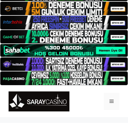
İçeriğe
atla
Menü