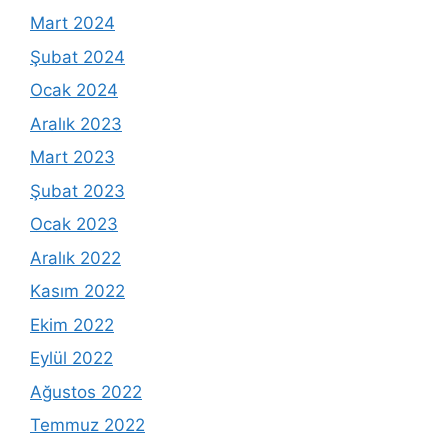
Mart 2024
Şubat 2024
Ocak 2024
Aralık 2023
Mart 2023
Şubat 2023
Ocak 2023
Aralık 2022
Kasım 2022
Ekim 2022
Eylül 2022
Ağustos 2022
Temmuz 2022