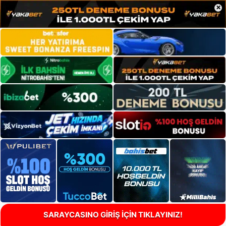
×
SARAYCASINO GİRİŞ İÇİN TIKLAYINIZ!