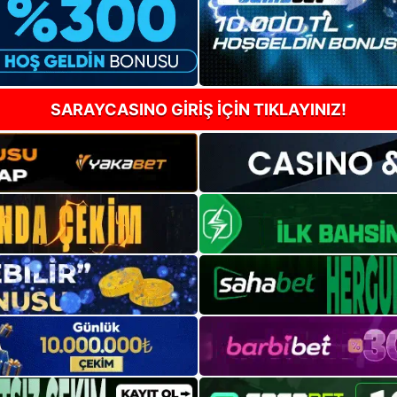
SARAYCASINO GİRİŞ İÇİN TIKLAYINIZ!