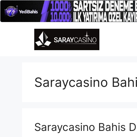
İçeriğe
atla
Saraycasino Bahi
Saraycasino Bahis D