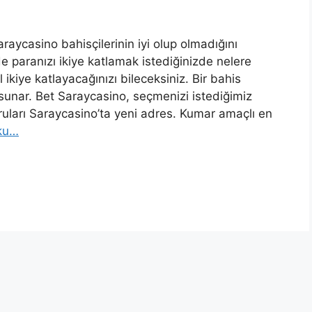
aycasino bahisçilerinin iyi olup olmadığını
de paranızı ikiye katlamak istediğinizde nelere
 ikiye katlayacağınızı bileceksiniz. Bir bahis
r sunar. Bet Saraycasino, seçmenizi istediğimiz
ruları Saraycasino’ta yeni adres. Kumar amaçlı en
ku…