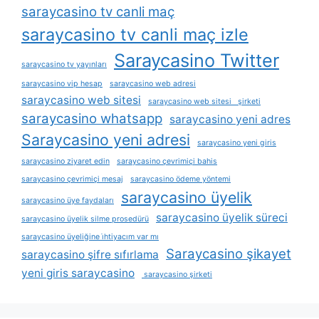
saraycasino tv canli maç
saraycasino tv canli maç izle
Saraycasino Twitter
saraycasino tv yayınları
saraycasino vip hesap
saraycasino web adresi
saraycasino web sitesi
saraycasino web sitesi şirketi
saraycasino whatsapp
saraycasino yeni adres
Saraycasino yeni adresi
saraycasino yeni giris
saraycasino ziyaret edin
saraycasino çevrimiçi bahis
saraycasino çevrimiçi mesaj
saraycasino ödeme yöntemi
saraycasino üyelik
saraycasino üye faydaları
saraycasino üyelik süreci
saraycasino üyelik silme prosedürü
saraycasino üyeliğine i̇htiyacım var mı
Saraycasino şikayet
saraycasino şifre sıfırlama
yeni giris saraycasino
saraycasino şirketi