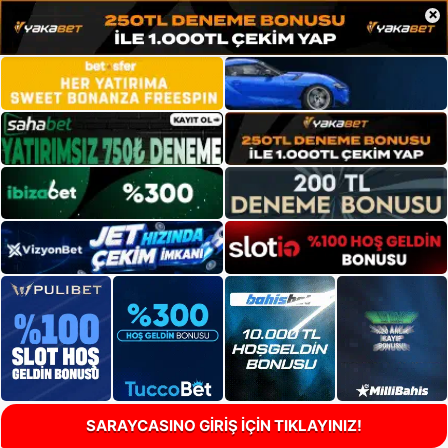
×
SARAYCASINO GİRİŞ İÇİN TIKLAYINIZ!