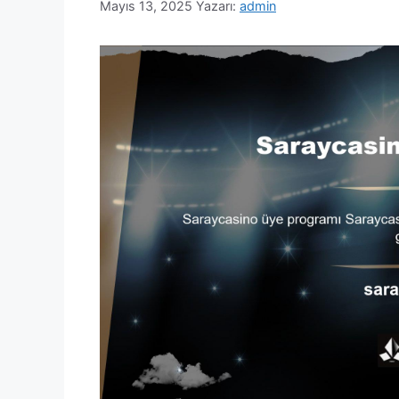
Mayıs 13, 2025
Yazarı:
admin