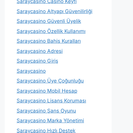
Saraycasino Casino Keyfi
Saraycasino Altyapı Güvenilirliği
Saraycasino Güvenli Üyelik
Saraycasino Özellik Kullanımı
Saraycasino Bahis Kuralları
Saraycasino Adresi
Saraycasino Giriş
Saraycasino
Saraycasino Üye Çoğunluğu
Saraycasino Mobil Hesap
Saraycasino Lisans Koruması
Saraycasino Şans Oyunu
Saraycasino Marka Yönetimi
Saraycasino Hızlı Destek