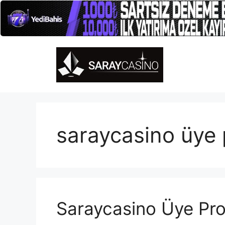
İçeriğe
atla
saraycasino üye
Saraycasino Üye Pr