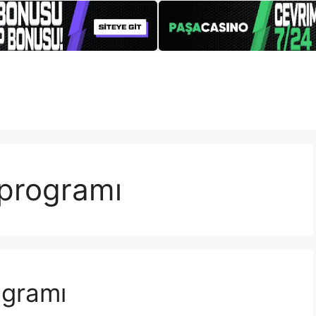
 programı
ogramı