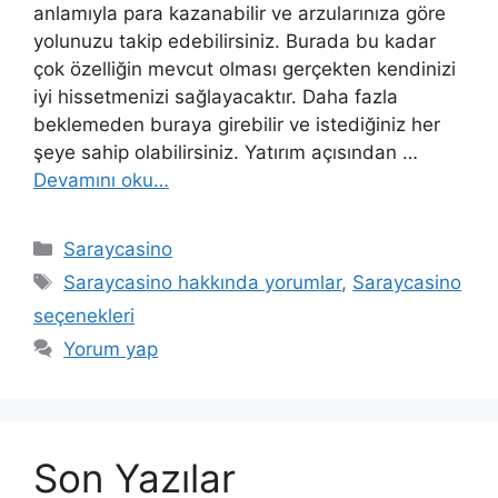
anlamıyla para kazanabilir ve arzularınıza göre
yolunuzu takip edebilirsiniz. Burada bu kadar
çok özelliğin mevcut olması gerçekten kendinizi
iyi hissetmenizi sağlayacaktır. Daha fazla
beklemeden buraya girebilir ve istediğiniz her
şeye sahip olabilirsiniz. Yatırım açısından …
Devamını oku…
Kategoriler
Saraycasino
Etiketler
Saraycasino hakkında yorumlar
,
Saraycasino
seçenekleri
Yorum yap
Son Yazılar