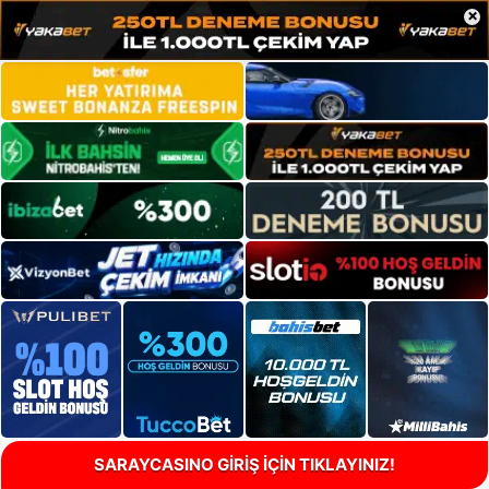
×
SARAYCASINO GİRİŞ İÇİN TIKLAYINIZ!