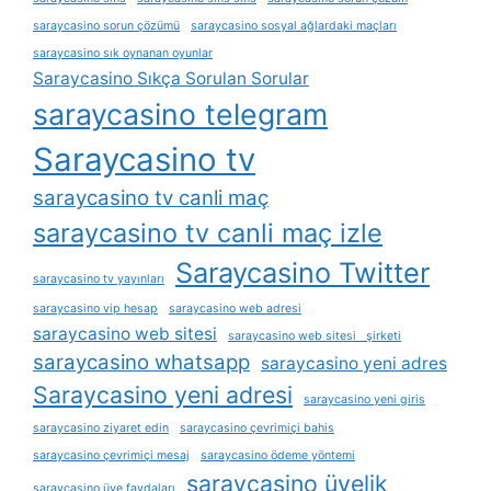
saraycasino sorun çözümü
saraycasino sosyal ağlardaki maçları
saraycasino sık oynanan oyunlar
Saraycasino Sıkça Sorulan Sorular
saraycasino telegram
Saraycasino tv
saraycasino tv canli maç
saraycasino tv canli maç izle
Saraycasino Twitter
saraycasino tv yayınları
saraycasino vip hesap
saraycasino web adresi
saraycasino web sitesi
saraycasino web sitesi şirketi
saraycasino whatsapp
saraycasino yeni adres
Saraycasino yeni adresi
saraycasino yeni giris
saraycasino ziyaret edin
saraycasino çevrimiçi bahis
saraycasino çevrimiçi mesaj
saraycasino ödeme yöntemi
saraycasino üyelik
saraycasino üye faydaları