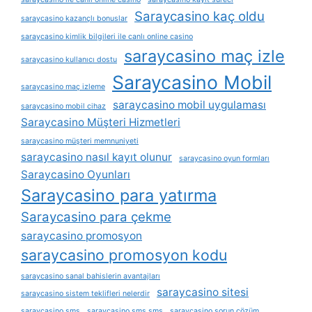
Saraycasino kaç oldu
saraycasino kazançlı bonuslar
saraycasino kimlik bilgileri ile canlı online casino
saraycasino maç izle
saraycasino kullanıcı dostu
Saraycasino Mobil
saraycasino maç izleme
saraycasino mobil uygulaması
saraycasino mobil cihaz
Saraycasino Müşteri Hizmetleri
saraycasino müşteri memnuniyeti
saraycasino nasıl kayıt olunur
saraycasino oyun formları
Saraycasino Oyunları
Saraycasino para yatırma
Saraycasino para çekme
saraycasino promosyon
saraycasino promosyon kodu
saraycasino sanal bahislerin avantajları
saraycasino sitesi
saraycasino sistem teklifleri nelerdir
saraycasino sms
saraycasino sms sms
saraycasino sorun çözüm