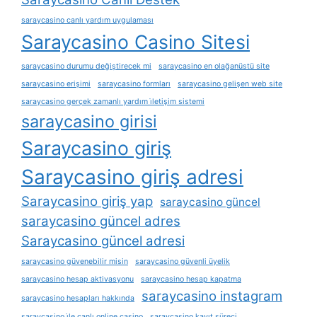
saraycasino canlı yardım uygulaması
Saraycasino Casino Sitesi
saraycasino durumu değiştirecek mi
saraycasino en olağanüstü site
saraycasino erişimi
saraycasino formları
saraycasino gelişen web site
saraycasino gerçek zamanlı yardım i̇letişim sistemi
saraycasino girisi
Saraycasino giriş
Saraycasino giriş adresi
Saraycasino giriş yap
saraycasino güncel
saraycasino güncel adres
Saraycasino güncel adresi
saraycasino güvenebilir misin
saraycasino güvenli üyelik
saraycasino hesap aktivasyonu
saraycasino hesap kapatma
saraycasino instagram
saraycasino hesapları hakkında
saraycasino i̇le canlı online casino
saraycasino kayıt süreci