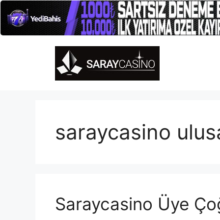
İçeriğe
atla
saraycasino ulus
Saraycasino Üye Ço