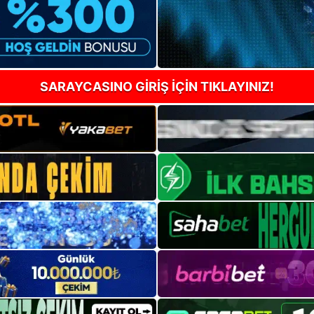
SARAYCASINO GİRİŞ İÇİN TIKLAYINIZ!