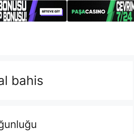
al bahis
ğunluğu