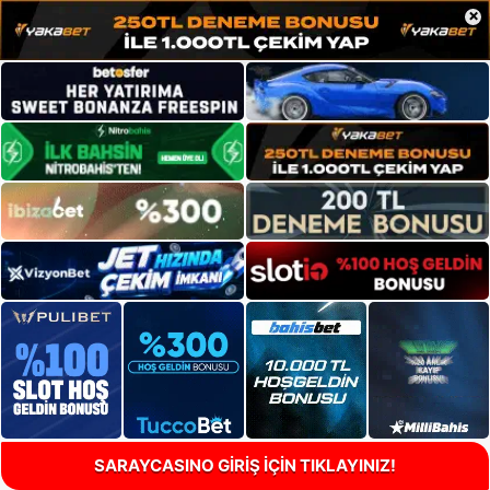
×
SARAYCASINO GİRİŞ İÇİN TIKLAYINIZ!