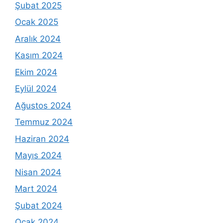
Şubat 2025
Ocak 2025
Aralık 2024
Kasım 2024
Ekim 2024
Eylül 2024
Ağustos 2024
Temmuz 2024
Haziran 2024
Mayıs 2024
Nisan 2024
Mart 2024
Şubat 2024
Ocak 2024